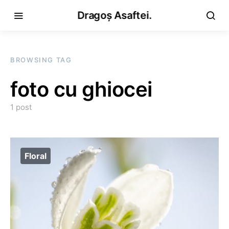
Dragoș Asaftei.
BROWSING TAG
foto cu ghiocei
1 post
Floral