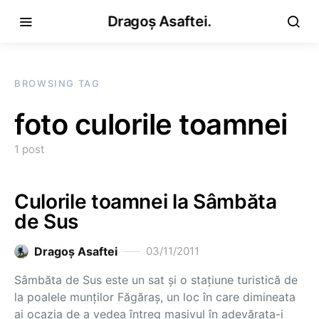
Dragoș Asaftei.
BROWSING TAG
foto culorile toamnei
1 post
Culorile toamnei la Sâmbăta
de Sus
Dragoş Asaftei
03/11/2011
Sâmbăta de Sus este un sat și o stațiune turistică de
la poalele munților Făgăraș, un loc în care dimineata
ai ocazia de a vedea întreg masivul în adevărata-i