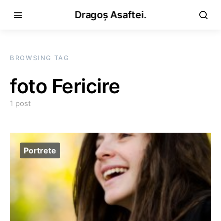
Dragoș Asaftei.
BROWSING TAG
foto Fericire
1 post
Portrete