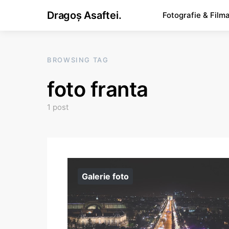
Dragoș Asaftei.
Fotografie & Film
BROWSING TAG
foto franta
1 post
Galerie foto