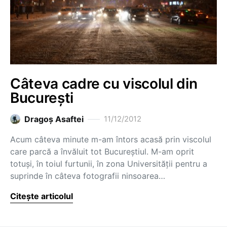
Câteva cadre cu viscolul din
București
Dragoş Asaftei
11/12/2012
Acum câteva minute m-am întors acasă prin viscolul
care parcă a învăluit tot Bucureștiul. M-am oprit
totuși, în toiul furtunii, în zona Universității pentru a
suprinde în câteva fotografii ninsoarea…
Citește articolul