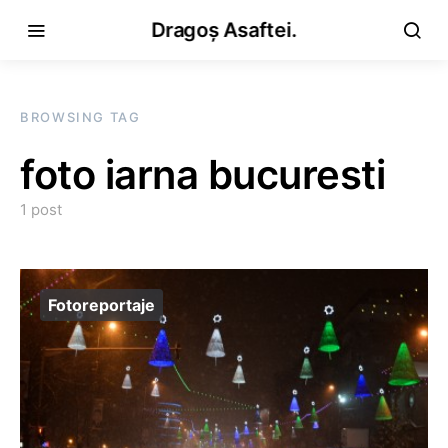
Dragoș Asaftei.
BROWSING TAG
foto iarna bucuresti
1 post
Fotoreportaje