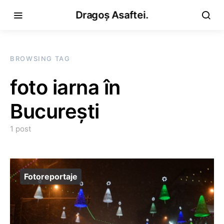
Dragoș Asaftei.
BROWSING TAG
foto iarna în
București
1 post
Fotoreportaje