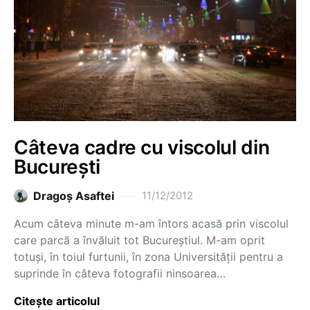
Câteva cadre cu viscolul din
București
Dragoş Asaftei
11/12/2012
Acum câteva minute m-am întors acasă prin viscolul
care parcă a învăluit tot Bucureștiul. M-am oprit
totuși, în toiul furtunii, în zona Universității pentru a
suprinde în câteva fotografii ninsoarea…
Citește articolul