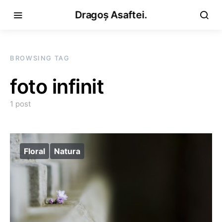
Dragoș Asaftei.
BROWSING TAG
foto infinit
1 post
Floral
Natura