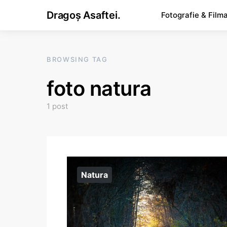
Dragoș Asaftei.
Fotografie & Film
BROWSING TAG
foto natura
1 post
Natura