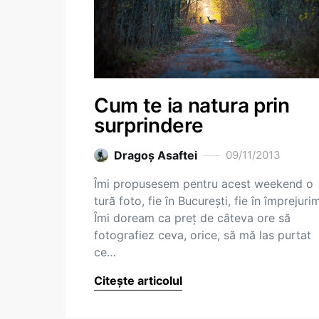
Cum te ia natura prin
surprindere
Dragoş Asaftei
09/11/2013
Îmi propusesem pentru acest weekend o
tură foto, fie în București, fie în împrejurim
Îmi doream ca preț de câteva ore să
fotografiez ceva, orice, să mă las purtat
ce…
Citește articolul