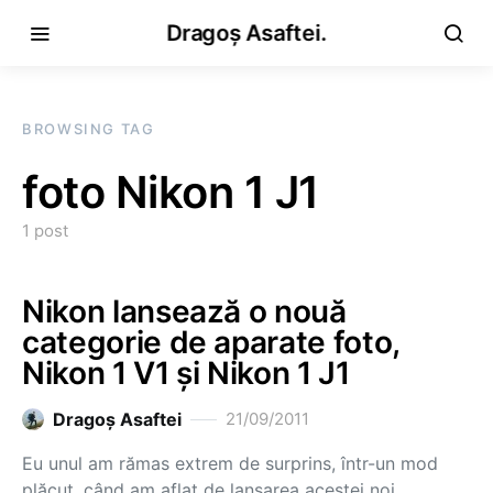
Dragoș Asaftei.
BROWSING TAG
foto Nikon 1 J1
1 post
Nikon lansează o nouă
categorie de aparate foto,
Nikon 1 V1 și Nikon 1 J1
Dragoş Asaftei
21/09/2011
Eu unul am rămas extrem de surprins, într-un mod
plăcut, când am aflat de lansarea acestei noi