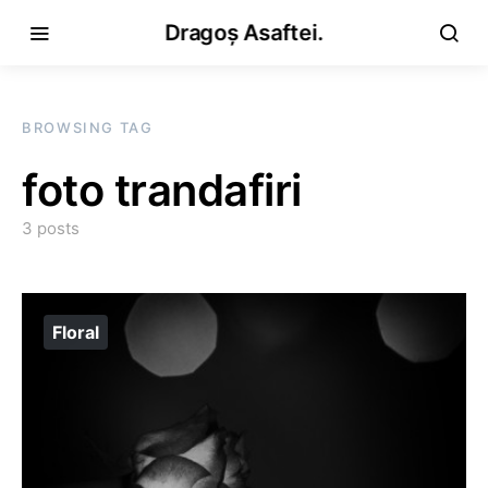
Dragoș Asaftei.
BROWSING TAG
foto trandafiri
3 posts
Floral