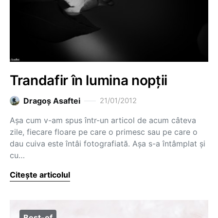
Trandafir în lumina nopții
Dragoş Asaftei
21/01/2012
Așa cum v-am spus într-un articol de acum câteva
zile, fiecare floare pe care o primesc sau pe care o
dau cuiva este întâi fotografiată. Așa s-a întâmplat și
cu…
Citește articolul
Best-of