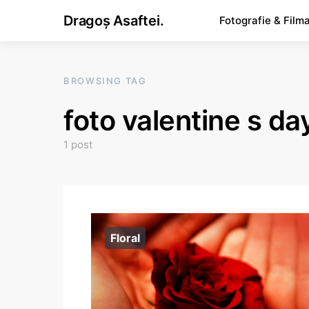
Dragoș Asaftei.
Fotografie & Film
BROWSING TAG
foto valentine s da
1 post
Floral