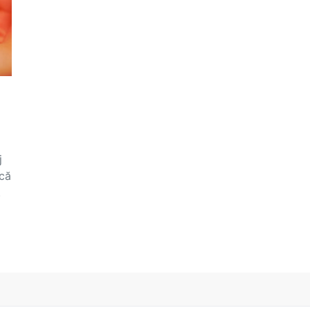
j
 că
.