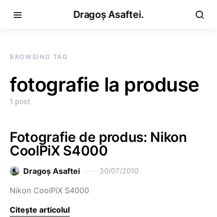
Dragoș Asaftei.
BROWSING TAG
fotografie la produse
1 post
Fotografie de produs: Nikon
CoolPiX S4000
Dragoş Asaftei
30/07/2010
Nikon CoolPiX S4000
Citește articolul