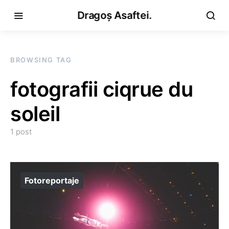
Dragoș Asaftei.
BROWSING TAG
fotografii ciqrue du
soleil
1 post
Fotoreportaje