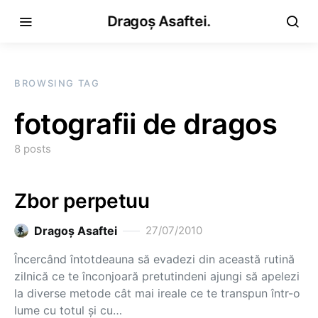
Dragoș Asaftei.
BROWSING TAG
fotografii de dragos
8 posts
Zbor perpetuu
Dragoş Asaftei
27/07/2010
Încercând întotdeauna să evadezi din această rutină
zilnică ce te înconjoară pretutindeni ajungi să apelezi
la diverse metode cât mai ireale ce te transpun într-o
lume cu totul şi cu…