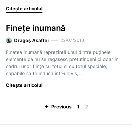
Citește articolul
Fineţe inumană
Dragoş Asaftei
22/07/2010
Fineţea inumană reprezintă unul dintre puţinele
elemente ce nu se regăsesc pretutindeni ci doar în
cadrul unor fiinţe cu totul şi cu totul speciale,
capabile să te inducă într-un vis,…
Citește articolul
Paginație artic
Previous
1
2