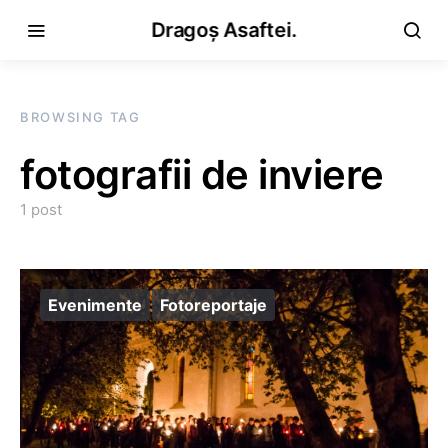
Dragoș Asaftei.
BROWSING TAG
fotografii de inviere
1 post
Evenimente
Fotoreportaje