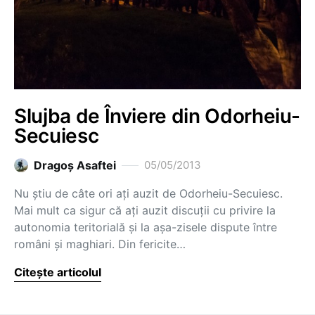
Slujba de Înviere din Odorheiu-
Secuiesc
Dragoş Asaftei
05/05/2013
Nu știu de câte ori ați auzit de Odorheiu-Secuiesc.
Mai mult ca sigur că ați auzit discuții cu privire la
autonomia teritorială și la așa-zisele dispute între
români și maghiari. Din fericite…
Citește articolul