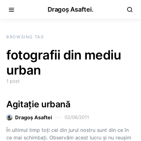
Dragoș Asaftei.
BROWSING TAG
fotografii din mediu
urban
1 post
Agitație urbană
Dragoş Asaftei
02/06/2011
În ultimul timp toți cei din jurul nostru sunt din ce în
ce mai schimbați. Observăm acest lucru și nu reușim