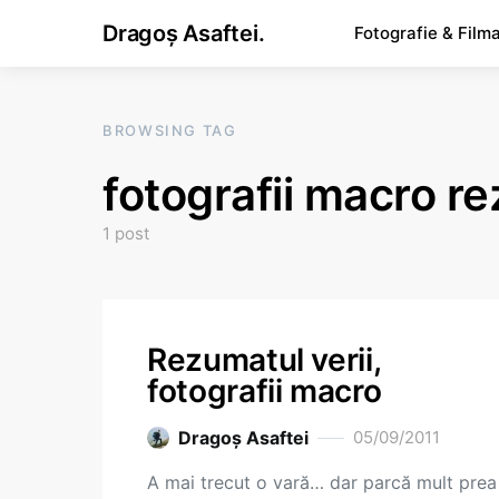
Dragoș Asaftei.
Fotografie & Film
BROWSING TAG
fotografii macro r
1 post
Rezumatul verii,
fotografii macro
Dragoş Asaftei
05/09/2011
A mai trecut o vară… dar parcă mult prea