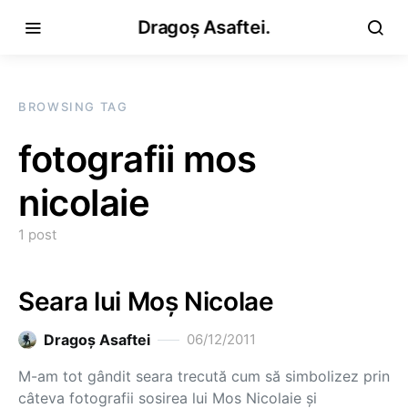
Dragoș Asaftei.
BROWSING TAG
fotografii mos
nicolaie
1 post
Seara lui Moș Nicolae
Dragoş Asaftei
06/12/2011
M-am tot gândit seara trecută cum să simbolizez prin
câteva fotografii sosirea lui Mos Nicolaie și