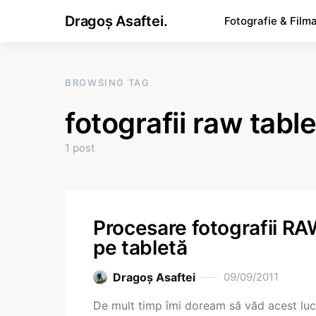
Dragoș Asaftei.
Fotografie & Film
BROWSING TAG
fotografii raw tabl
1 post
Procesare fotografii R
pe tabletă
Dragoş Asaftei
09/09/2011
De mult timp îmi doream să văd acest luc