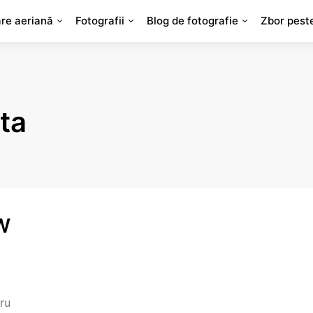
are aeriană
Fotografii
Blog de fotografie
Zbor pest
eta
AW
ru