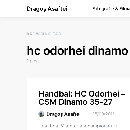
Dragoș Asaftei.
Fotografie & Film
BROWSING TAG
hc odorhei dinamo
1 post
Handbal: HC Odorhei –
CSM Dinamo 35-27
Dragoş Asaftei
25/09/2011
Cea de a IV-a etapă a campionatului