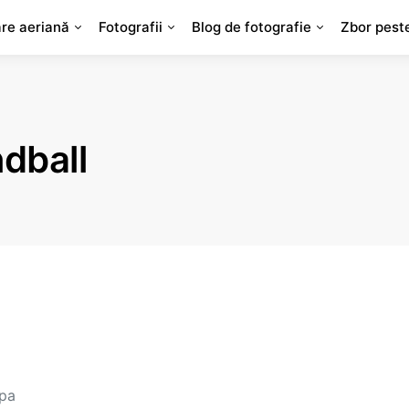
are aeriană
Fotografii
Blog de fotografie
Zbor pest
dball
apa