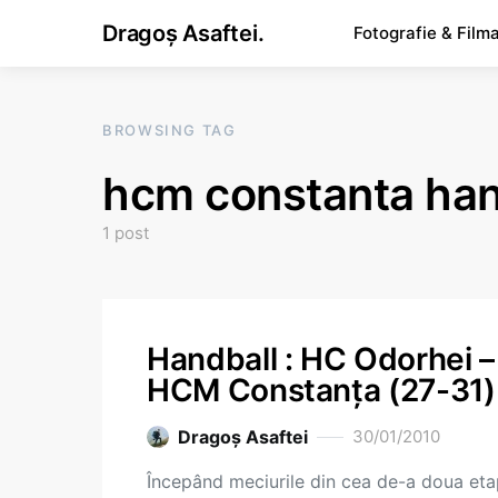
Dragoș Asaftei.
Fotografie & Film
BROWSING TAG
hcm constanta han
1 post
Handball : HC Odorhei –
HCM Constanţa (27-31)
Dragoş Asaftei
30/01/2010
Începând meciurile din cea de-a doua et