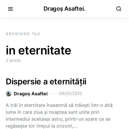
Dragoș Asaftei.
BROWSING TAG
in eternitate
2 posts
Dispersie a eternităţii
Dragoş Asaftei
06/05/2010
A trăi în eternitate înseamnă să trăieşti într-o altă
lume în care ziua şi noaptea sunt unite prin
intermediul aceluiaşi astru, printr-un soare ce se
regăseşte tot timpul la orizont,…