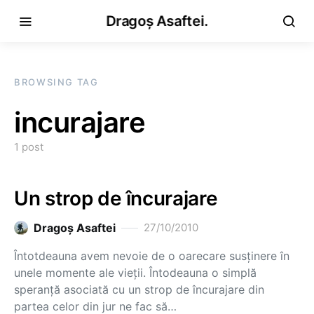
Dragoș Asaftei.
BROWSING TAG
incurajare
1 post
Un strop de încurajare
Dragoş Asaftei
27/10/2010
Întotdeauna avem nevoie de o oarecare susţinere în
unele momente ale vieţii. Întodeauna o simplă
speranţă asociată cu un strop de încurajare din
partea celor din jur ne fac să…