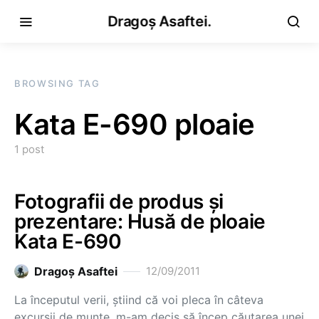
Dragoș Asaftei.
BROWSING TAG
Kata E-690 ploaie
1 post
Fotografii de produs și
prezentare: Husă de ploaie
Kata E-690
Dragoş Asaftei
12/09/2011
La începutul verii, știind că voi pleca în câteva
excursii de munte, m-am decis să încep căutarea unei