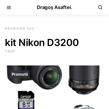
Dragoș Asaftei.
BROWSING TAG
kit Nikon D3200
1 post
Promotii