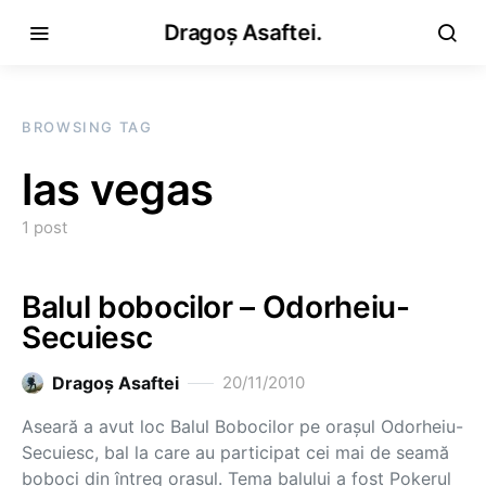
Dragoș Asaftei.
BROWSING TAG
las vegas
1 post
Balul bobocilor – Odorheiu-
Secuiesc
Dragoş Asaftei
20/11/2010
Aseară a avut loc Balul Bobocilor pe oraşul Odorheiu-
Secuiesc, bal la care au participat cei mai de seamă
boboci din întreg oraşul. Tema balului a fost Pokerul