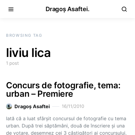
Dragoș Asaftei.
BROWSING TAG
liviu lica
1 post
Concurs de fotografie, tema:
urban – Premiere
Dragoş Asaftei
16/11/2010
Iată că a luat sfârşit concursul de fotografie cu tema
urban. După trei săptămâni, două de înscriere şi una
de votare, desemnez cei 3 câştigători ai concursului.