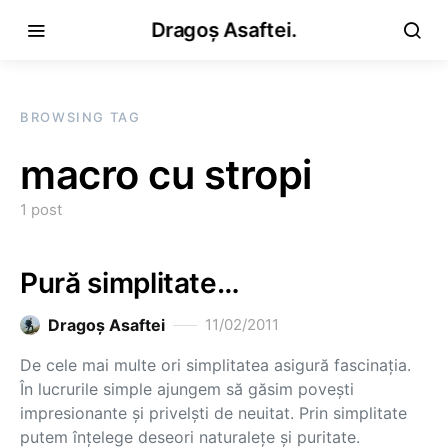
Dragoș Asaftei.
BROWSING TAG
macro cu stropi
1 post
Pură simplitate…
Dragoş Asaftei
11/02/2011
De cele mai multe ori simplitatea asigură fascinaţia.
În lucrurile simple ajungem să găsim poveşti
impresionante şi privelşti de neuitat. Prin simplitate
putem înţelege deseori naturaleţe şi puritate.