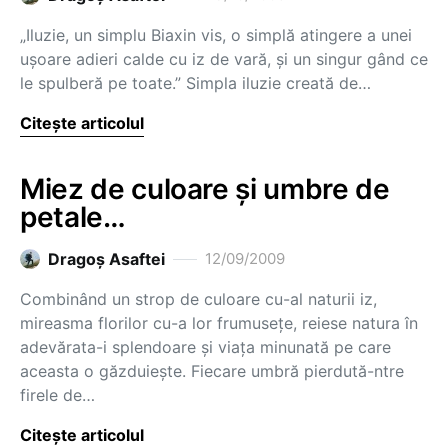
„Iluzie, un simplu Biaxin vis, o simplă atingere a unei
uşoare adieri calde cu iz de vară, şi un singur gând ce
le spulberă pe toate.” Simpla iluzie creată de…
Citește articolul
Miez de culoare şi umbre de
petale…
Dragoş Asaftei
12/09/2009
Combinând un strop de culoare cu-al naturii iz,
mireasma florilor cu-a lor frumuseţe, reiese natura în
adevărata-i splendoare şi viaţa minunată pe care
aceasta o găzduieşte. Fiecare umbră pierdută-ntre
firele de…
Citește articolul