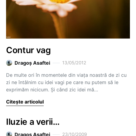
Contur vag
Dragoş Asaftei
13/05/2012
De multe ori în momentele din viața noastră de zi cu
zi ne întâlnim cu idei vagi pe care nu putem să le
exprimăm nicicum. Și când zic idei mă…
Citește articolul
Iluzie a verii…
Dragoş Asaftei
23/10/2009