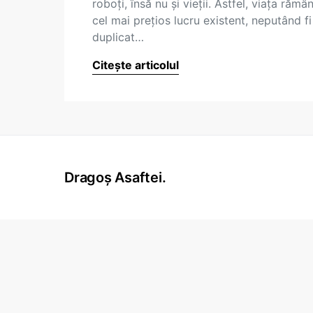
roboţi, însă nu şi vieţii. Astfel, viaţa rămâ
cel mai preţios lucru existent, neputând fi
duplicat…
Citește articolul
Dragoș Asaftei.