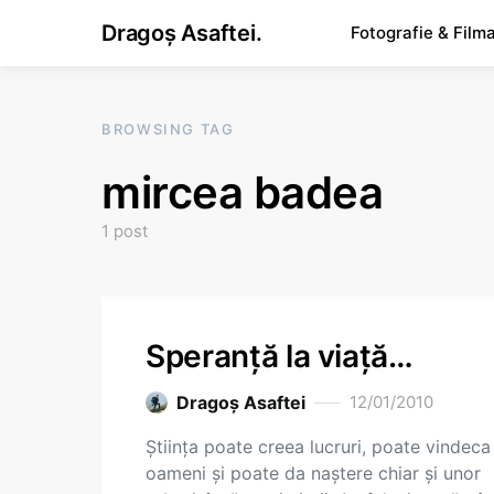
Dragoș Asaftei.
Fotografie & Film
BROWSING TAG
mircea badea
1 post
Speranţă la viaţă…
Dragoş Asaftei
12/01/2010
Ştiinţa poate creea lucruri, poate vindeca
oameni şi poate da naştere chiar şi unor