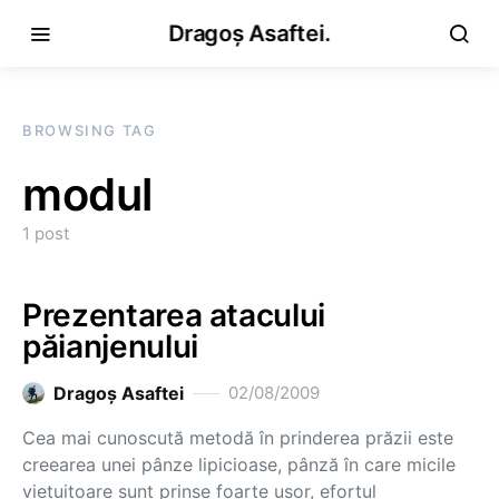
Dragoș Asaftei.
BROWSING TAG
modul
1 post
Prezentarea atacului
păianjenului
Dragoş Asaftei
02/08/2009
Cea mai cunoscută metodă în prinderea prăzii este
creearea unei pânze lipicioase, pânză în care micile
vieţuitoare sunt prinse foarte usor, efortul