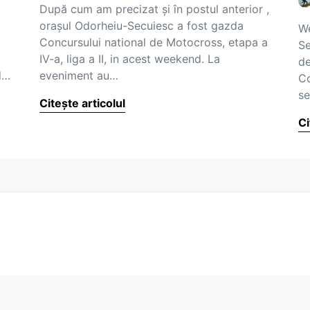
După cum am precizat şi în postul anterior ,
oraşul Odorheiu-Secuiesc a fost gazda
We
Concursului national de Motocross, etapa a
Se
IV-a, liga a II, in acest weekend. La
de
d…
eveniment au…
Co
se
Citește articolul
Ci