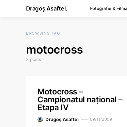
Dragoș Asaftei.
Fotografie & Film
BROWSING TAG
motocross
3 posts
Motocross –
Campionatul naţional –
Etapa IV
Dragoş Asaftei
09/11/2009