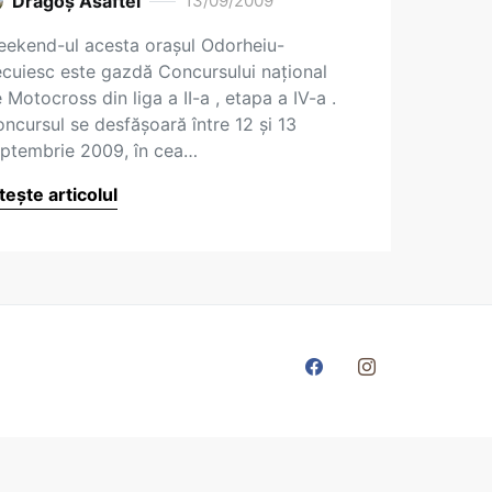
Dragoş Asaftei
13/09/2009
ekend-ul acesta oraşul Odorheiu-
cuiesc este gazdă Concursului naţional
 Motocross din liga a II-a , etapa a IV-a .
ncursul se desfăşoară între 12 şi 13
ptembrie 2009, în cea…
tește articolul