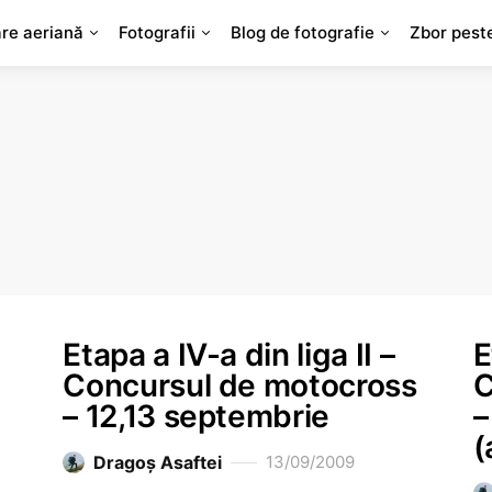
are aeriană
Fotografii
Blog de fotografie
Zbor pest
Etapa a IV-a din liga II –
E
Concursul de motocross
C
– 12,13 septembrie
–
(
Dragoş Asaftei
13/09/2009