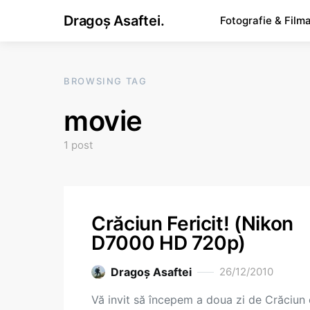
Dragoș Asaftei.
Fotografie & Film
BROWSING TAG
movie
1 post
Crăciun Fericit! (Nikon
D7000 HD 720p)
Dragoş Asaftei
26/12/2010
Vă invit să începem a doua zi de Crăciun