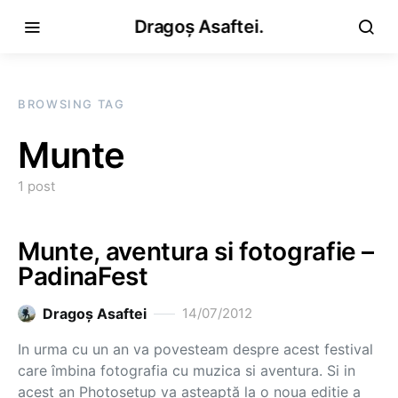
Dragoș Asaftei.
BROWSING TAG
Munte
1 post
Munte, aventura si fotografie –
PadinaFest
Dragoş Asaftei
14/07/2012
In urma cu un an va povesteam despre acest festival
care îmbina fotografia cu muzica si aventura. Si in
acest an Photosetup va așteaptă la o noua ediție a