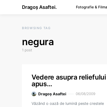
Dragoș Asaftei.
Fotografie & Film
BROWSING TAG
negura
1 post
Vedere asupra reliefului
apus…
Dragoş Asaftei
06/08/2009
Văzând o oază de lumină peste crestele