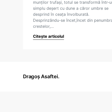
munţilor trufaşi, totul se transformă într-u
simplu deşert cu dune a căror umbre se
desprind în ceaţa învolburată.
Desprinzându-se încet,încet din penumbr
crestelor,…
Citește articolul
Dragoș Asaftei.