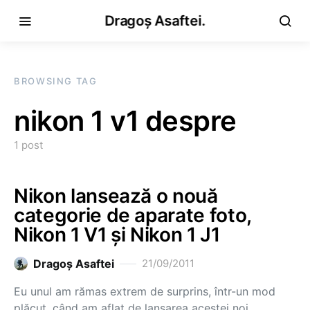
Dragoș Asaftei.
BROWSING TAG
nikon 1 v1 despre
1 post
Nikon lansează o nouă
categorie de aparate foto,
Nikon 1 V1 și Nikon 1 J1
Dragoş Asaftei
21/09/2011
Eu unul am rămas extrem de surprins, într-un mod
plăcut, când am aflat de lansarea acestei noi