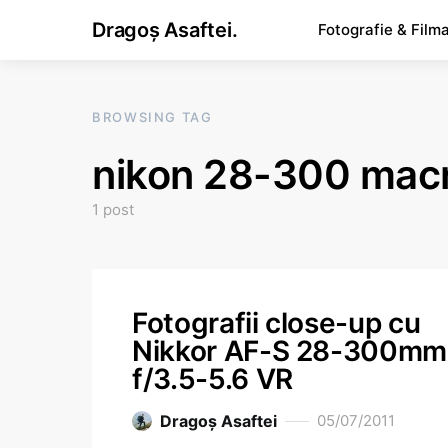
Dragoș Asaftei.
Fotografie & Film
BROWSING TAG
nikon 28-300 mac
1 post
Fotografii close-up cu
Nikkor AF-S 28-300mm
f/3.5-5.6 VR
Dragoş Asaftei
05/07/2011