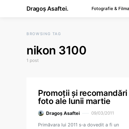
Dragoș Asaftei.
Fotografie & Film
BROWSING TAG
nikon 3100
1 post
Promoţii şi recomandări
foto ale lunii martie
Dragoş Asaftei
09/03/2011
Primăvara lui 2011 s-a dovedit a fi un