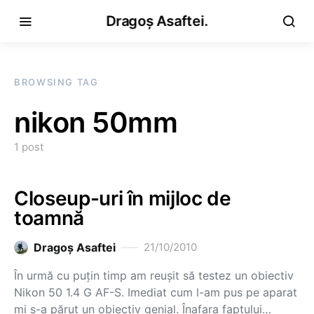
Dragoș Asaftei.
BROWSING TAG
nikon 50mm
1 post
Closeup-uri în mijloc de
toamnă
Dragoş Asaftei
21/10/2010
În urmă cu puţin timp am reuşit să testez un obiectiv
Nikon 50 1.4 G AF-S. Imediat cum l-am pus pe aparat
mi s-a părut un obiectiv genial. Înafara faptului…