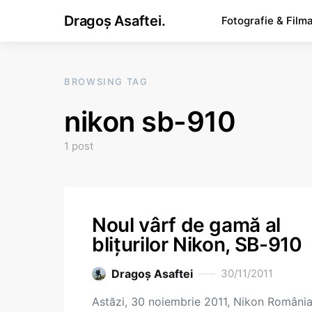
Dragoș Asaftei.
Fotografie & Film
BROWSING TAG
nikon sb-910
1 post
Noul vârf de gamă al
blițurilor Nikon, SB-910
Dragoş Asaftei
30/11/2011
Astăzi, 30 noiembrie 2011, Nikon România