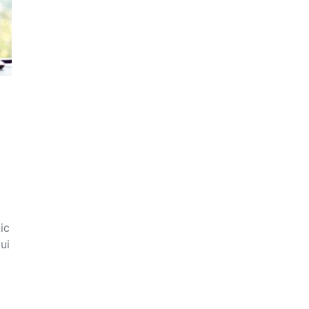
ic
ui