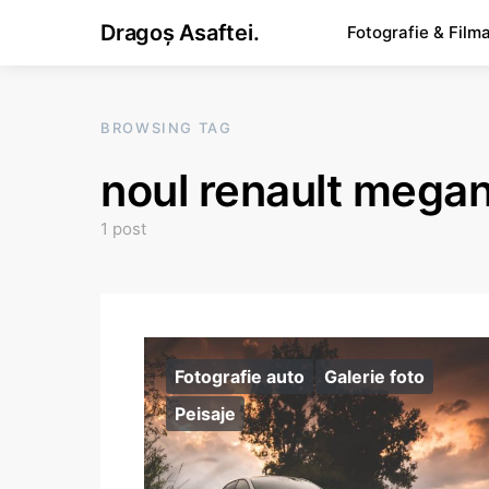
Dragoș Asaftei.
Fotografie & Film
BROWSING TAG
noul renault mega
1 post
Fotografie auto
Galerie foto
Peisaje