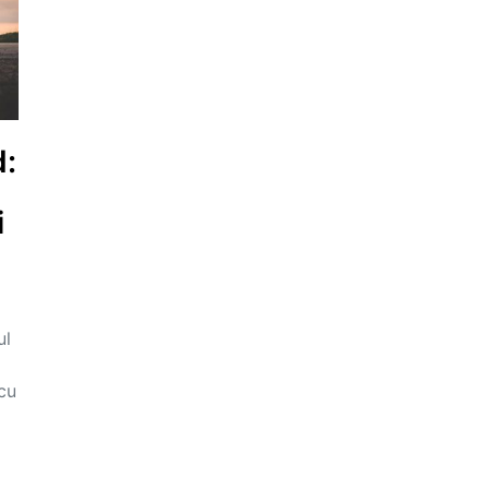
d:
i
ul
cu