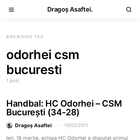
Dragoș Asaftei.
BROWSING TAG
odorhei csm
bucuresti
1 post
Handbal: HC Odorhei – CSM
Bucureşti (34-28)
Dragoş Asaftei
19/03/2011
Ieri, 18 martie, echipa HC Odorhei a disputat primul