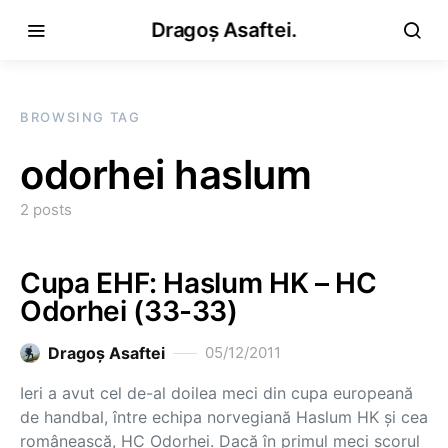
Dragoș Asaftei.
BROWSING TAG
odorhei haslum
2 posts
Cupa EHF: Haslum HK – HC
Odorhei (33-33)
Dragoş Asaftei
05/12/2011
Ieri a avut cel de-al doilea meci din cupa europeană
de handbal, între echipa norvegiană Haslum HK și cea
românească, HC Odorhei. Dacă în primul meci scorul