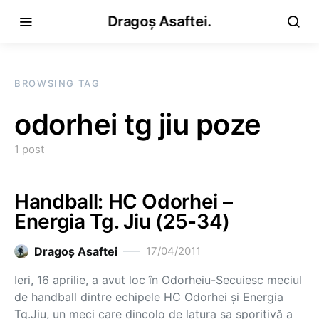
Dragoș Asaftei.
BROWSING TAG
odorhei tg jiu poze
1 post
Handball: HC Odorhei –
Energia Tg. Jiu (25-34)
Dragoş Asaftei
17/04/2011
Ieri, 16 aprilie, a avut loc în Odorheiu-Secuiesc meciul
de handball dintre echipele HC Odorhei și Energia
Tg.Jiu, un meci care dincolo de latura sa sporitivă a