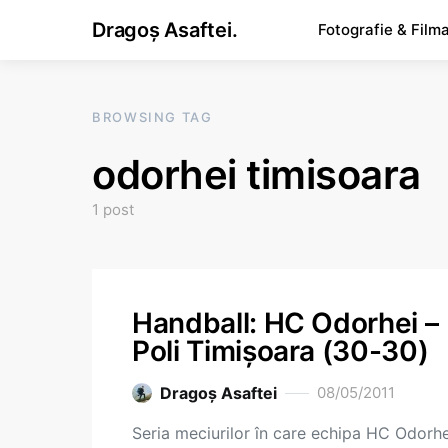
Dragoș Asaftei.
Fotografie & Film
BROWSING TAG
odorhei timisoara
1 post
Handball: HC Odorhei –
Poli Timișoara (30-30)
Dragoş Asaftei
08/05/2011
Seria meciurilor în care echipa HC Odorhe