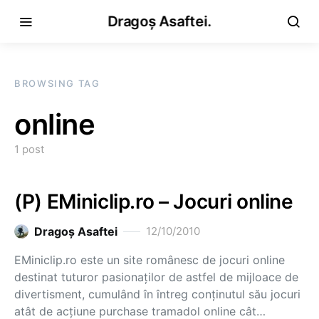
Dragoș Asaftei.
BROWSING TAG
online
1 post
(P) EMiniclip.ro – Jocuri online
Dragoş Asaftei
12/10/2010
EMiniclip.ro este un site românesc de jocuri online
destinat tuturor pasionaților de astfel de mijloace de
divertisment, cumulând în întreg conținutul său jocuri
atât de acțiune purchase tramadol online cât…