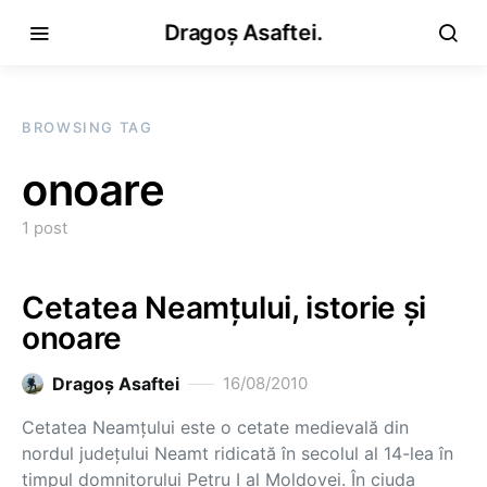
Dragoș Asaftei.
BROWSING TAG
onoare
1 post
Cetatea Neamţului, istorie şi
onoare
Dragoş Asaftei
16/08/2010
Cetatea Neamţului este o cetate medievală din
nordul judeţului Neamt ridicată în secolul al 14-lea în
timpul domnitorului Petru I al Moldovei. În ciuda