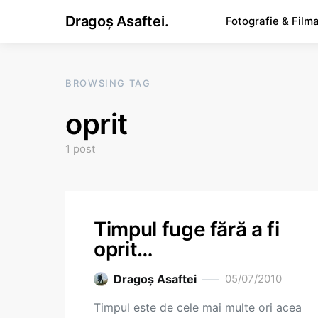
Dragoș Asaftei.
Fotografie & Film
BROWSING TAG
oprit
1 post
Timpul fuge fără a fi
oprit…
Dragoş Asaftei
05/07/2010
Timpul este de cele mai multe ori acea