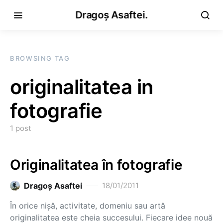
Dragoș Asaftei.
BROWSING TAG
originalitatea in
fotografie
1 post
Originalitatea în fotografie
Dragoş Asaftei
18/01/2011
În orice nişă, activitate, domeniu sau artă
originalitatea este cheia succesului. Fiecare idee nouă